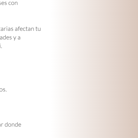
ses con
arias afectan tu
dades y a
.
os.
ar donde