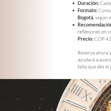
Duración:
Cada
Formato:
Consu
Bogotá
, según 
Recomendació
reflexiones en 
Precio:
COP 42
Reserva ahora y
ayudará a avanza
falta que des el